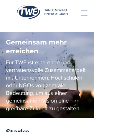
Gemeinsam mehr
erreichen
Für TWE ist eine enge und
vertrauensvolle Zusammenarbeit
mit Unternehmen, Hochschulen
oder NGOs von zentraler
Bedeutung, um aus einer
gemeinsamen Vision eine
greifbare Zukunft zu gestalten.
Starke