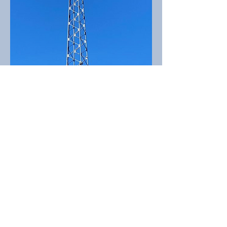
Stark im Vertrieb
Wir verfolgen das Ziel, unsere
Vertriebsaktivitäten in
Deutschland und weltweit auf-
und auszubauen. Dafür suchen
wir Vertriebspartner, die mit uns
unsere Vision für eine nachhaltige
dezentrale Energieversorgung
gestalten möchten.