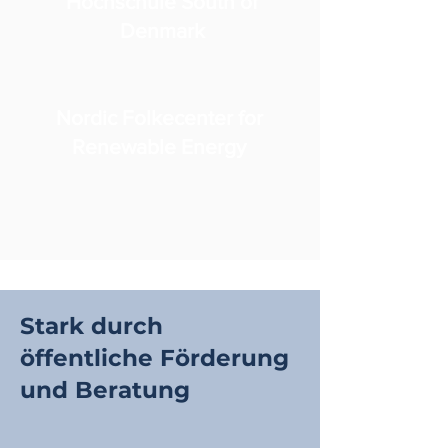
Hochschule South of
Denmark
Nordic Folkecenter for
Renewable Energy
Stark durch
öffentliche Förderung
und Beratung